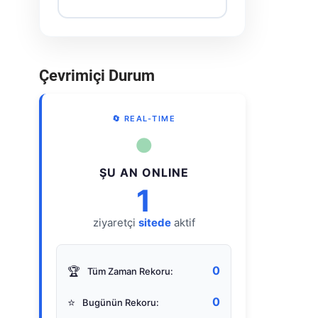
Çevrimiçi Durum
🔄 REAL-TIME
●
ŞU AN ONLINE
1
ziyaretçi
sitede
aktif
0
🏆
Tüm Zaman Rekoru:
0
⭐
Bugünün Rekoru: