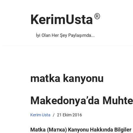
KerimUsta
İçeriğe
geç
İyi Olan Her Şey Paylaşımda...
matka kanyonu
Makedonya’da Muht
Kerim Usta
21 Ekim 2016
Matka (Матка) Kanyonu Hakkında Bilgiler