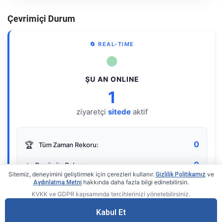
Çevrimiçi Durum
🔄 REAL-TIME
●
ŞU AN ONLINE
1
ziyaretçi
sitede
aktif
0
🏆
Tüm Zaman Rekoru:
0
⭐
Bugünün Rekoru:
Sitemiz, deneyimini geliştirmek için çerezleri kullanır.
ve
Gizlilik Politikamız
hakkında daha fazla bilgi edinebilirsin.
Aydınlatma Metni
KVKK ve GDPR kapsamında tercihlerinizi yönetebilirsiniz.
Live Online Counter
• by KerimUsta
Gerçek zamanlı sayaç
Kabul Et