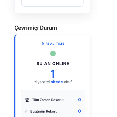
Çevrimiçi Durum
🔄 REAL-TIME
●
ŞU AN ONLINE
1
ziyaretçi
sitede
aktif
0
🏆
Tüm Zaman Rekoru:
0
⭐
Bugünün Rekoru: