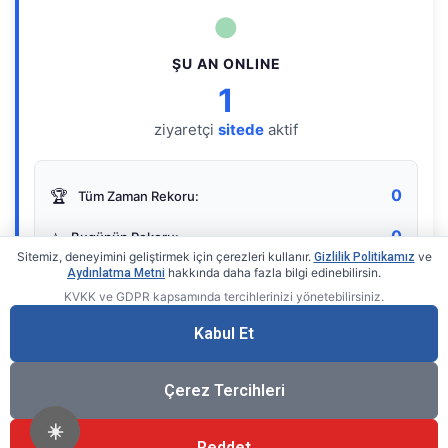
●
ŞU AN ONLINE
1
ziyaretçi
sitede
aktif
0
🏆
Tüm Zaman Rekoru:
0
⭐
Bugünün Rekoru:
Sitemiz, deneyimini geliştirmek için çerezleri kullanır.
ve
Gizlilik Politikamız
hakkında daha fazla bilgi edinebilirsin.
Aydınlatma Metni
KVKK ve GDPR kapsamında tercihlerinizi yönetebilirsiniz.
Live Online Counter
• by KerimUsta
Gerçek zamanlı sayaç
Kabul Et
Çerez Tercihleri
☀️
Reddet