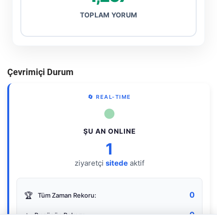
TOPLAM YORUM
Çevrimiçi Durum
🔄 REAL-TIME
●
ŞU AN ONLINE
1
ziyaretçi
sitede
aktif
0
🏆
Tüm Zaman Rekoru:
0
⭐
Bugünün Rekoru: