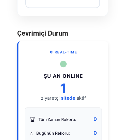
Çevrimiçi Durum
🔄 REAL-TIME
●
ŞU AN ONLINE
1
ziyaretçi
sitede
aktif
0
🏆
Tüm Zaman Rekoru:
0
⭐
Bugünün Rekoru: