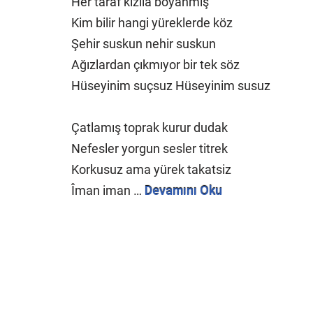
Her taraf kızıla boyanmış
Kim bilir hangi yüreklerde köz
Şehir suskun nehir suskun
Ağızlardan çıkmıyor bir tek söz
Hüseyinim suçsuz Hüseyinim susuz
Çatlamış toprak kurur dudak
Nefesler yorgun sesler titrek
Korkusuz ama yürek takatsiz
Îman iman …
Devamını Oku