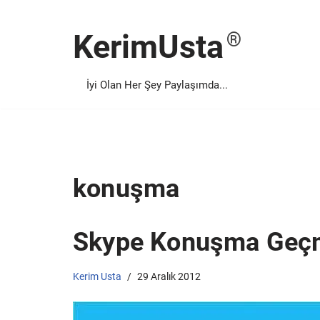
KerimUsta
İçeriğe
geç
İyi Olan Her Şey Paylaşımda...
konuşma
Skype Konuşma Geçmiş
Kerim Usta
29 Aralık 2012