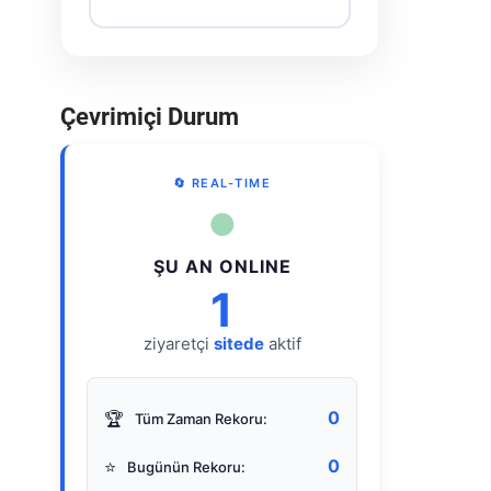
Çevrimiçi Durum
🔄 REAL-TIME
●
ŞU AN ONLINE
1
ziyaretçi
sitede
aktif
0
🏆
Tüm Zaman Rekoru:
0
⭐
Bugünün Rekoru: