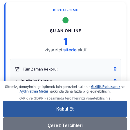
🔄 REAL-TIME
●
ŞU AN ONLINE
1
ziyaretçi
sitede
aktif
0
🏆
Tüm Zaman Rekoru:
0
⭐
Bugünün Rekoru:
Sitemiz, deneyimini geliştirmek için çerezleri kullanır.
ve
Gizlilik Politikamız
hakkında daha fazla bilgi edinebilirsin.
Aydınlatma Metni
KVKK ve GDPR kapsamında tercihlerinizi yönetebilirsiniz.
Live Online Counter
• by KerimUsta
Gerçek zamanlı sayaç
Kabul Et
Çerez Tercihleri