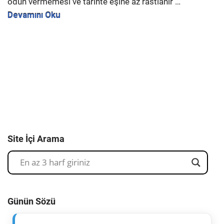
ödün vermemesi ve tarihte eşine az rastlanır …
Devamını Oku
Site İçi Arama
Günün Sözü