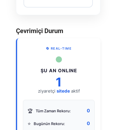
Çevrimiçi Durum
🔄 REAL-TIME
●
ŞU AN ONLINE
1
ziyaretçi
sitede
aktif
0
🏆
Tüm Zaman Rekoru:
0
⭐
Bugünün Rekoru: