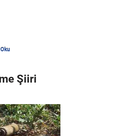
 Oku
me Şiiri