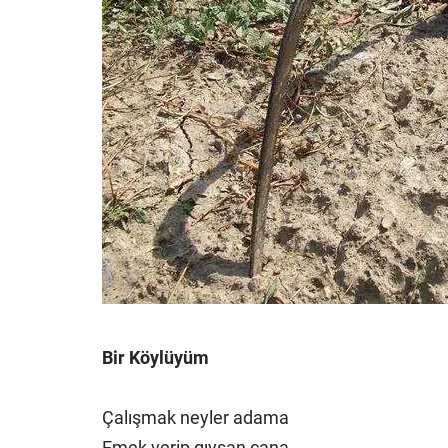
Bir Köylüyüm
Çalışmak neyler adama
Emek verip gıysan cana