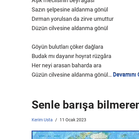
Âşık meclisinin beyi ağası
Sazın şelpesine aldanma gönül
Dırman yorulsan da zirve umuttur
Düzün cilvesine aldanma gönül
Göyün bulutları çöker dağlara
Budak mı dayanır hoyrat rüzgâra
Her neyi arasan baharda ara
Güzün cilvesine aldanma gönül…
Devamını 
Senle barışa bilmere
Kerim Usta
11 Ocak 2023