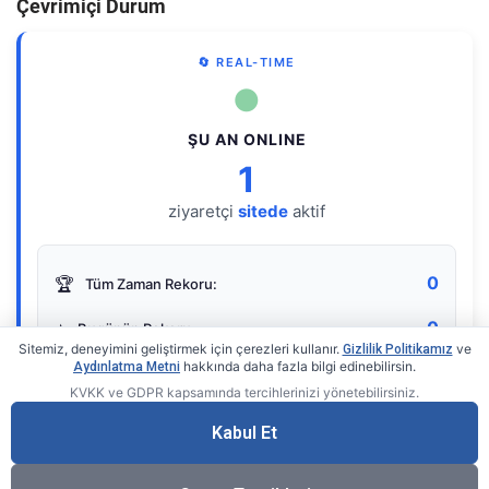
Çevrimiçi Durum
🔄 REAL-TIME
●
ŞU AN ONLINE
1
ziyaretçi
sitede
aktif
0
🏆
Tüm Zaman Rekoru:
0
⭐
Bugünün Rekoru:
Sitemiz, deneyimini geliştirmek için çerezleri kullanır.
ve
Gizlilik Politikamız
hakkında daha fazla bilgi edinebilirsin.
Aydınlatma Metni
KVKK ve GDPR kapsamında tercihlerinizi yönetebilirsiniz.
Live Online Counter
• by KerimUsta
Gerçek zamanlı sayaç
Kabul Et