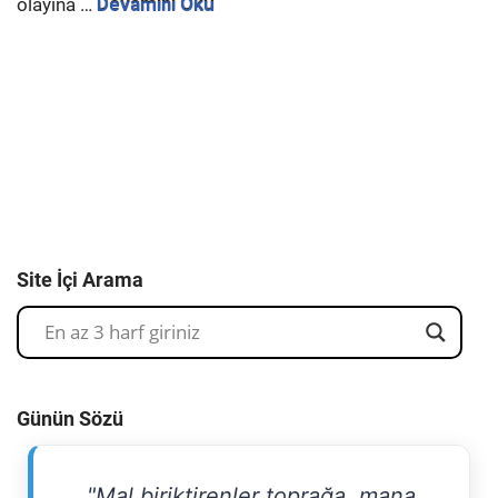
olayına …
Devamını Oku
Site İçi Arama
Günün Sözü
"Mal biriktirenler toprağa, mana