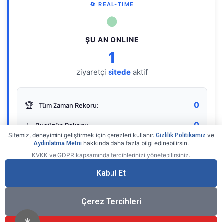
🔄 REAL-TIME
●
ŞU AN ONLINE
1
ziyaretçi
sitede
aktif
0
🏆
Tüm Zaman Rekoru:
0
⭐
Bugünün Rekoru:
Sitemiz, deneyimini geliştirmek için çerezleri kullanır.
ve
Gizlilik Politikamız
hakkında daha fazla bilgi edinebilirsin.
Aydınlatma Metni
KVKK ve GDPR kapsamında tercihlerinizi yönetebilirsiniz.
Live Online Counter
• by KerimUsta
Gerçek zamanlı sayaç
Kabul Et
Çerez Tercihleri
☀️