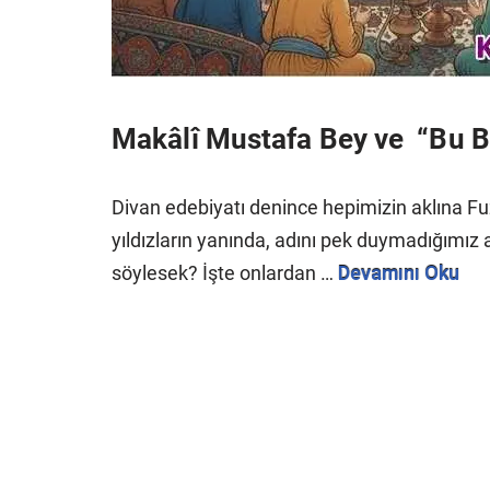
Makâlî Mustafa Bey ve “Bu Be
Divan edebiyatı denince hepimizin aklına Fuzûl
yıldızların yanında, adını pek duymadığımı
söylesek? İşte onlardan …
Devamını Oku