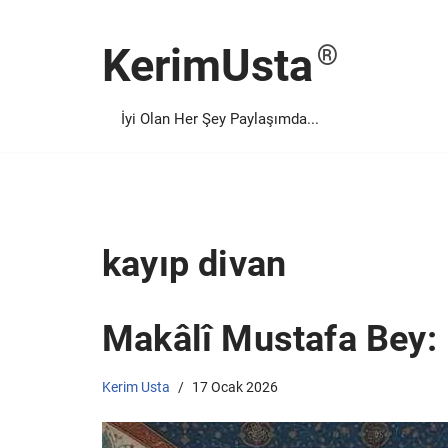
KerimUsta
İçeriğe
geç
İyi Olan Her Şey Paylaşımda...
kayıp divan
Makâlî Mustafa Bey: 
Kerim Usta
17 Ocak 2026