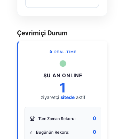
Çevrimiçi Durum
🔄 REAL-TIME
●
ŞU AN ONLINE
1
ziyaretçi
sitede
aktif
0
🏆
Tüm Zaman Rekoru:
0
⭐
Bugünün Rekoru: