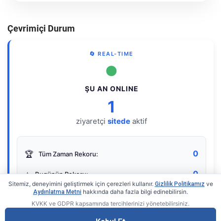
Çevrimiçi Durum
🔄 REAL-TIME
●
ŞU AN ONLINE
1
ziyaretçi
sitede
aktif
0
🏆
Tüm Zaman Rekoru:
0
⭐
Bugünün Rekoru:
Sitemiz, deneyimini geliştirmek için çerezleri kullanır.
ve
Gizlilik Politikamız
hakkında daha fazla bilgi edinebilirsin.
Aydınlatma Metni
KVKK ve GDPR kapsamında tercihlerinizi yönetebilirsiniz.
Live Online Counter
• by KerimUsta
Gerçek zamanlı sayaç