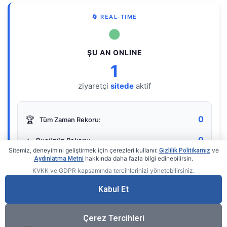
🔄 REAL-TIME
●
ŞU AN ONLINE
1
ziyaretçi
sitede
aktif
0
🏆
Tüm Zaman Rekoru:
0
⭐
Bugünün Rekoru:
Sitemiz, deneyimini geliştirmek için çerezleri kullanır.
ve
Gizlilik Politikamız
hakkında daha fazla bilgi edinebilirsin.
Aydınlatma Metni
KVKK ve GDPR kapsamında tercihlerinizi yönetebilirsiniz.
Live Online Counter
• by KerimUsta
Gerçek zamanlı sayaç
Kabul Et
Çerez Tercihleri