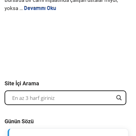
Bursa’da bir cami inşaatında çalışan ustalar mıydı,
yoksa …
Devamını Oku
Site İçi Arama
Günün Sözü