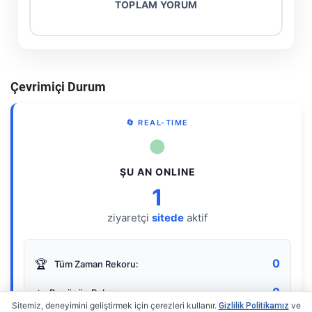
TOPLAM YORUM
Çevrimiçi Durum
🔄 REAL-TIME
●
ŞU AN ONLINE
1
ziyaretçi
sitede
aktif
0
🏆
Tüm Zaman Rekoru:
0
⭐
Bugünün Rekoru:
Sitemiz, deneyimini geliştirmek için çerezleri kullanır.
ve
Gizlilik Politikamız