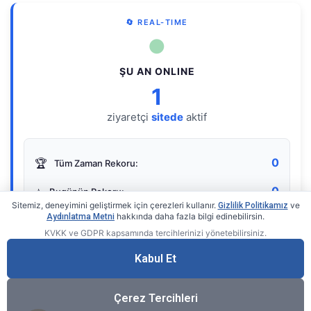
🔄 REAL-TIME
●
ŞU AN ONLINE
1
ziyaretçi
sitede
aktif
0
🏆
Tüm Zaman Rekoru:
0
⭐
Bugünün Rekoru:
Sitemiz, deneyimini geliştirmek için çerezleri kullanır.
ve
Gizlilik Politikamız
hakkında daha fazla bilgi edinebilirsin.
Aydınlatma Metni
KVKK ve GDPR kapsamında tercihlerinizi yönetebilirsiniz.
Live Online Counter
• by KerimUsta
Gerçek zamanlı sayaç
Kabul Et
Çerez Tercihleri