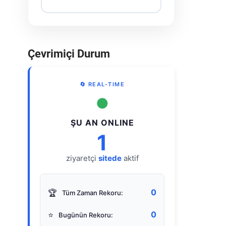
Çevrimiçi Durum
🔄 REAL-TIME
●
ŞU AN ONLINE
1
ziyaretçi
sitede
aktif
0
🏆
Tüm Zaman Rekoru:
0
⭐
Bugünün Rekoru: