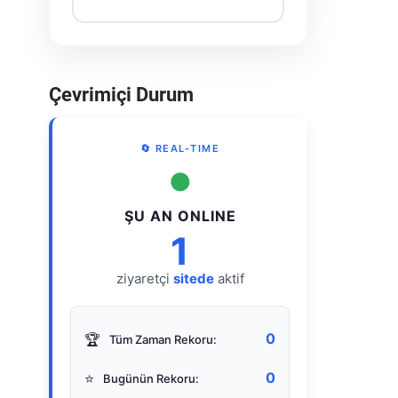
Çevrimiçi Durum
🔄 REAL-TIME
●
ŞU AN ONLINE
1
ziyaretçi
sitede
aktif
0
🏆
Tüm Zaman Rekoru:
0
⭐
Bugünün Rekoru: