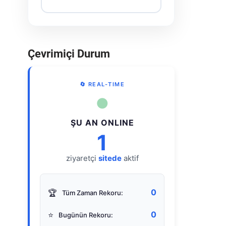
Çevrimiçi Durum
🔄 REAL-TIME
●
ŞU AN ONLINE
1
ziyaretçi
sitede
aktif
0
🏆
Tüm Zaman Rekoru:
0
⭐
Bugünün Rekoru: