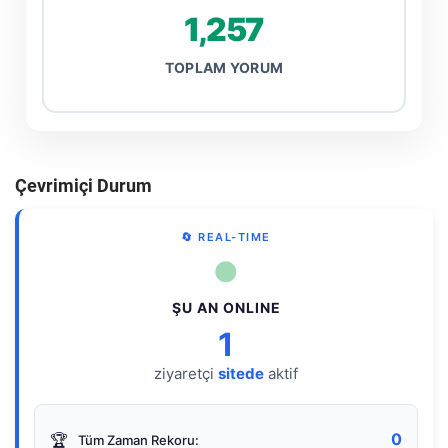
1,257
TOPLAM YORUM
Çevrimiçi Durum
🔄 REAL-TIME
●
ŞU AN ONLINE
1
ziyaretçi
sitede
aktif
0
🏆
Tüm Zaman Rekoru: