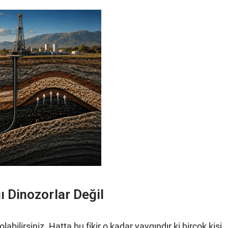
 Dinozorlar Değil
ilirsiniz. Hatta bu fikir o kadar yaygındır ki birçok kişi