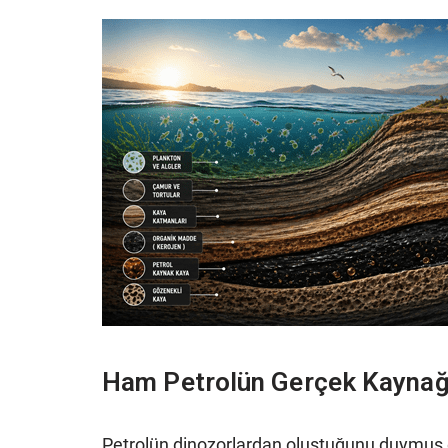
Ham Petrolün Gerçek Kaynağı
Petrolün dinozorlardan oluştuğunu duymuş olab