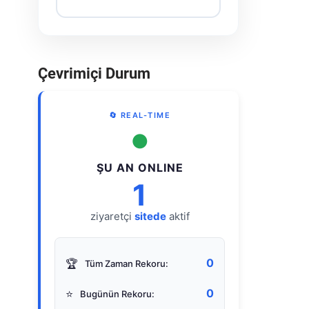
Çevrimiçi Durum
🔄 REAL-TIME
●
ŞU AN ONLINE
1
ziyaretçi
sitede
aktif
0
🏆
Tüm Zaman Rekoru:
0
⭐
Bugünün Rekoru: