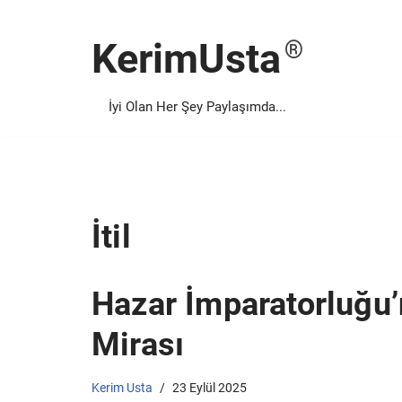
KerimUsta
İçeriğe
geç
İyi Olan Her Şey Paylaşımda...
İtil
Hazar İmparatorluğu’n
Mirası
Kerim Usta
23 Eylül 2025