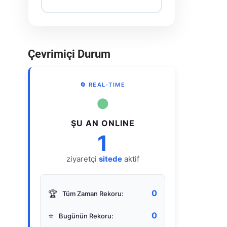
Çevrimiçi Durum
🔄 REAL-TIME
●
ŞU AN ONLINE
1
ziyaretçi
sitede
aktif
0
🏆
Tüm Zaman Rekoru:
0
⭐
Bugünün Rekoru: