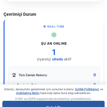
Çevrimiçi Durum
🔄 REAL-TIME
●
ŞU AN ONLINE
1
ziyaretçi
sitede
aktif
0
🏆
Tüm Zaman Rekoru:
0
⭐
Bugünün Rekoru:
Sitemiz, deneyimini geliştirmek için çerezleri kullanır.
ve
Gizlilik Politikamız
hakkında daha fazla bilgi edinebilirsin.
Aydınlatma Metni
KVKK ve GDPR kapsamında tercihlerinizi yönetebilirsiniz.
Live Online Counter
• by KerimUsta
Gerçek zamanlı sayaç