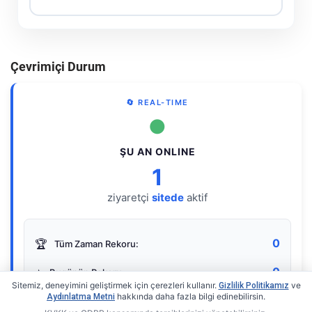
Çevrimiçi Durum
🔄 REAL-TIME
●
ŞU AN ONLINE
1
ziyaretçi
sitede
aktif
0
🏆
Tüm Zaman Rekoru:
0
⭐
Bugünün Rekoru:
Sitemiz, deneyimini geliştirmek için çerezleri kullanır.
ve
Gizlilik Politikamız
hakkında daha fazla bilgi edinebilirsin.
Aydınlatma Metni