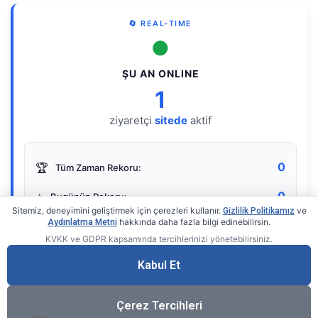
🔄 REAL-TIME
●
ŞU AN ONLINE
1
ziyaretçi
sitede
aktif
0
🏆
Tüm Zaman Rekoru:
0
⭐
Bugünün Rekoru:
Sitemiz, deneyimini geliştirmek için çerezleri kullanır.
ve
Gizlilik Politikamız
hakkında daha fazla bilgi edinebilirsin.
Aydınlatma Metni
KVKK ve GDPR kapsamında tercihlerinizi yönetebilirsiniz.
Live Online Counter
• by KerimUsta
Gerçek zamanlı sayaç
Kabul Et
Çerez Tercihleri