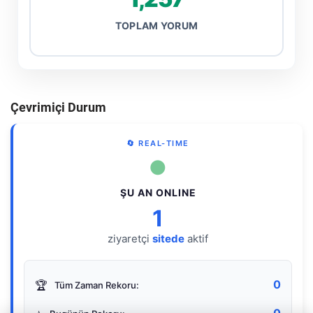
TOPLAM YORUM
Çevrimiçi Durum
🔄 REAL-TIME
●
ŞU AN ONLINE
1
ziyaretçi
sitede
aktif
0
🏆
Tüm Zaman Rekoru: