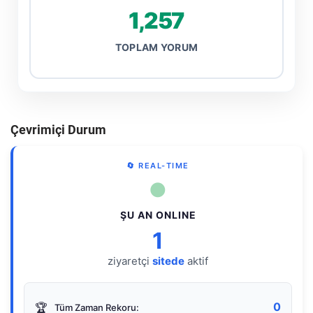
1,257
TOPLAM YORUM
Çevrimiçi Durum
🔄 REAL-TIME
●
ŞU AN ONLINE
1
ziyaretçi
sitede
aktif
0
🏆
Tüm Zaman Rekoru: