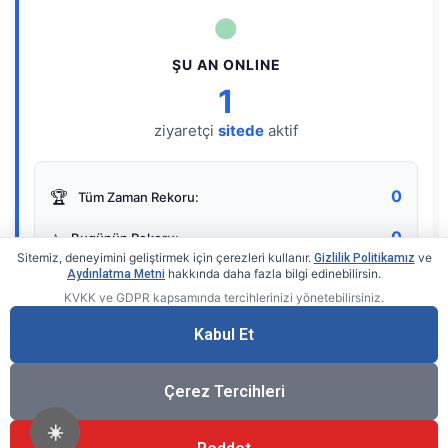
●
ŞU AN ONLINE
1
ziyaretçi
sitede
aktif
0
🏆
Tüm Zaman Rekoru:
0
⭐
Bugünün Rekoru:
Sitemiz, deneyimini geliştirmek için çerezleri kullanır.
ve
Gizlilik Politikamız
hakkında daha fazla bilgi edinebilirsin.
Aydınlatma Metni
KVKK ve GDPR kapsamında tercihlerinizi yönetebilirsiniz.
Live Online Counter
• by KerimUsta
Gerçek zamanlı sayaç
Kabul Et
Çerez Tercihleri
☀️