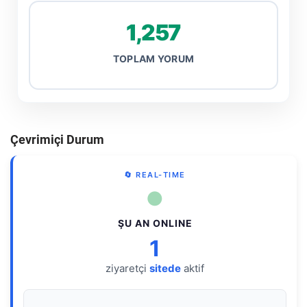
1,257
TOPLAM YORUM
Çevrimiçi Durum
🔄 REAL-TIME
●
ŞU AN ONLINE
1
ziyaretçi
sitede
aktif