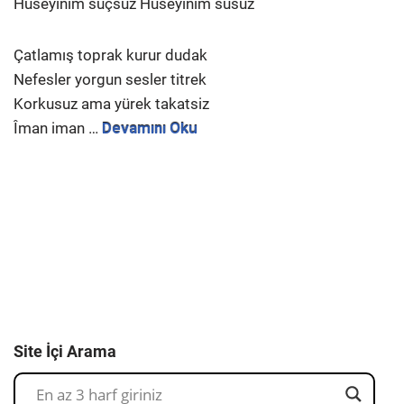
Hüseyinim suçsuz Hüseyinim susuz
Çatlamış toprak kurur dudak
Nefesler yorgun sesler titrek
Korkusuz ama yürek takatsiz
Îman iman …
Devamını Oku
Site İçi Arama