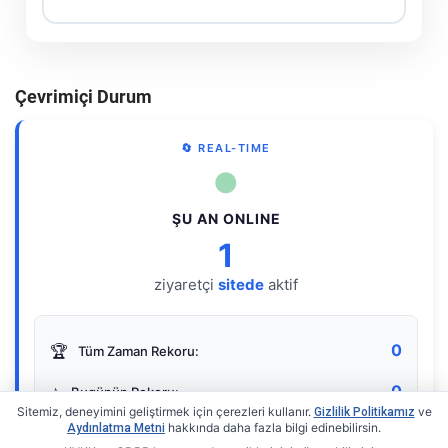
Çevrimiçi Durum
🔄 REAL-TIME
●
ŞU AN ONLINE
1
ziyaretçi
sitede
aktif
0
🏆
Tüm Zaman Rekoru:
0
⭐
Bugünün Rekoru:
Sitemiz, deneyimini geliştirmek için çerezleri kullanır.
ve
Gizlilik Politikamız
hakkında daha fazla bilgi edinebilirsin.
Aydınlatma Metni