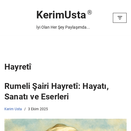
KerimUsta
İçeriğe
geç
İyi Olan Her Şey Paylaşımda...
Hayretî
Rumeli Şairi Hayretî: Hayatı,
Sanatı ve Eserleri
Kerim Usta
3 Ekim 2025