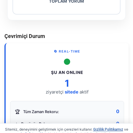
TOPLAM YORUM
Çevrimiçi Durum
🔄 REAL-TIME
●
ŞU AN ONLINE
1
ziyaretçi
sitede
aktif
0
🏆
Tüm Zaman Rekoru:
0
⭐
Bugünün Rekoru:
Sitemiz, deneyimini geliştirmek için çerezleri kullanır.
ve
Gizlilik Politikamız