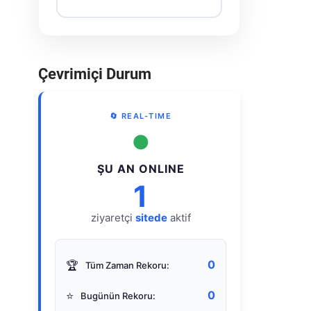
Çevrimiçi Durum
🔄 REAL-TIME
●
ŞU AN ONLINE
1
ziyaretçi
sitede
aktif
0
🏆
Tüm Zaman Rekoru:
0
⭐
Bugünün Rekoru: