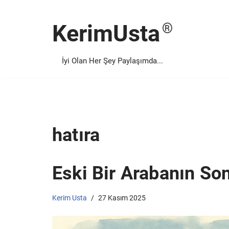
KerimUsta
İçeriğe
geç
İyi Olan Her Şey Paylaşımda...
hatıra
Eski Bir Arabanın So
Kerim Usta
27 Kasım 2025