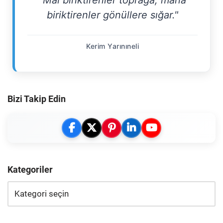
"Mal biriktirenler toprağa, mana
biriktirenler gönüllere sığar."
Kerim Yarınıneli
Bizi Takip Edin
Kategoriler