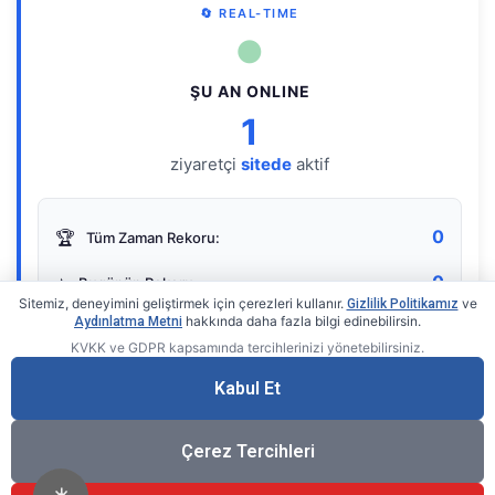
🔄 REAL-TIME
●
ŞU AN ONLINE
1
ziyaretçi
sitede
aktif
0
🏆
Tüm Zaman Rekoru:
0
⭐
Bugünün Rekoru:
Sitemiz, deneyimini geliştirmek için çerezleri kullanır.
ve
Gizlilik Politikamız
hakkında daha fazla bilgi edinebilirsin.
Aydınlatma Metni
KVKK ve GDPR kapsamında tercihlerinizi yönetebilirsiniz.
Live Online Counter
• by KerimUsta
Gerçek zamanlı sayaç
Kabul Et
Çerez Tercihleri