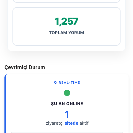
1,257
TOPLAM YORUM
Çevrimiçi Durum
🔄 REAL-TIME
●
ŞU AN ONLINE
1
ziyaretçi
sitede
aktif