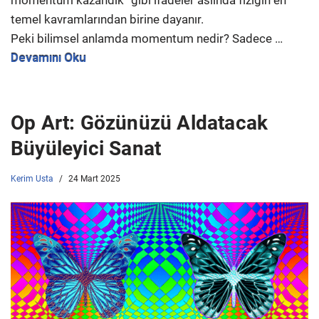
momentum kazandık” gibi ifadeler aslında fiziğin en
temel kavramlarından birine dayanır.
Peki bilimsel anlamda momentum nedir? Sadece …
Devamını Oku
Op Art: Gözünüzü Aldatacak
Büyüleyici Sanat
Kerim Usta
24 Mart 2025