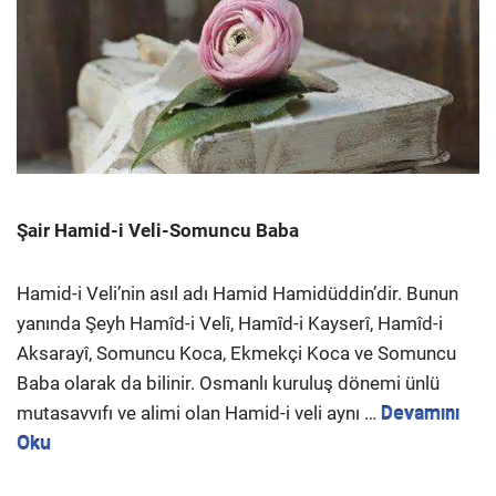
Şair Hamid-i Veli-Somuncu Baba
Hamid-i Veli’nin asıl adı Hamid Hamidüddin’dir. Bunun
yanında Şeyh Hamîd-i Velî, Hamîd-i Kayserî, Hamîd-i
Aksarayî, Somuncu Koca, Ekmekçi Koca ve Somuncu
Baba olarak da bilinir. Osmanlı kuruluş dönemi ünlü
mutasavvıfı ve alimi olan Hamid-i veli aynı …
Devamını
Oku