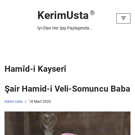
KerimUsta
İçeriğe
geç
İyi Olan Her Şey Paylaşımda...
Hamîd-i Kayserî
Şair Hamid-i Veli-Somuncu Baba
Kerim Usta
18 Mart 2020