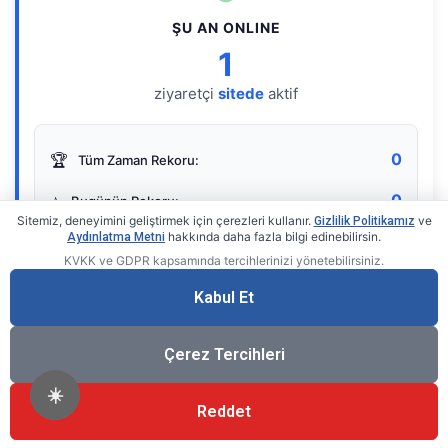
ŞU AN ONLINE
1
ziyaretçi
sitede
aktif
0
🏆
Tüm Zaman Rekoru:
0
⭐
Bugünün Rekoru:
Sitemiz, deneyimini geliştirmek için çerezleri kullanır.
ve
Gizlilik Politikamız
hakkında daha fazla bilgi edinebilirsin.
Aydınlatma Metni
KVKK ve GDPR kapsamında tercihlerinizi yönetebilirsiniz.
Live Online Counter
• by KerimUsta
Gerçek zamanlı sayaç
Kabul Et
Çerez Tercihleri
☀️
Reddet
®
© 2026 KerimUsta
Tüm Hakları Saklıdır.