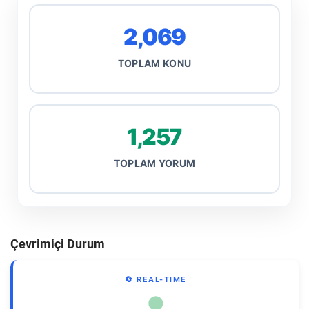
2,069
TOPLAM KONU
1,257
TOPLAM YORUM
Çevrimiçi Durum
🔄 REAL-TIME
●