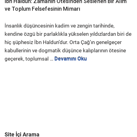
İbn Haldun: Zamanın Ötesinden Seslenen Bir Âlim
ve Toplum Felsefesinin Mimarı
İnsanlık düşüncesinin kadim ve zengin tarihinde,
kendine özgü bir parlaklıkla yükselen yıldızlardan biri de
hiç şüphesiz İbn Haldun’dur. Orta Çağ’ın genelgeçer
kabullerinin ve dogmatik düşünce kalıplarının ötesine
geçerek, toplumsal …
Devamını Oku
Site İçi Arama