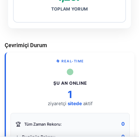
TOPLAM YORUM
Çevrimiçi Durum
🔄 REAL-TIME
●
ŞU AN ONLINE
1
ziyaretçi
sitede
aktif
0
🏆
Tüm Zaman Rekoru:
0
⭐
Bugünün Rekoru: