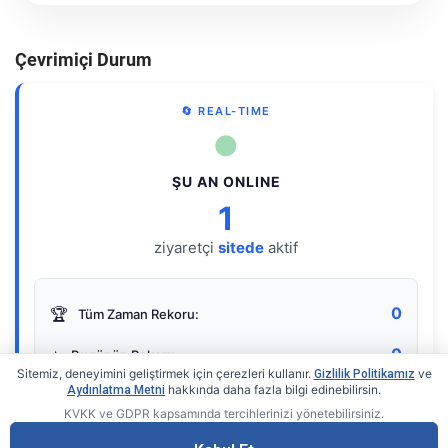
Çevrimiçi Durum
🔄 REAL-TIME
●
ŞU AN ONLINE
1
ziyaretçi
sitede
aktif
0
🏆
Tüm Zaman Rekoru:
0
⭐
Bugünün Rekoru:
Sitemiz, deneyimini geliştirmek için çerezleri kullanır.
ve
Gizlilik Politikamız
hakkında daha fazla bilgi edinebilirsin.
Aydınlatma Metni
KVKK ve GDPR kapsamında tercihlerinizi yönetebilirsiniz.
Live Online Counter
• by KerimUsta
Gerçek zamanlı sayaç