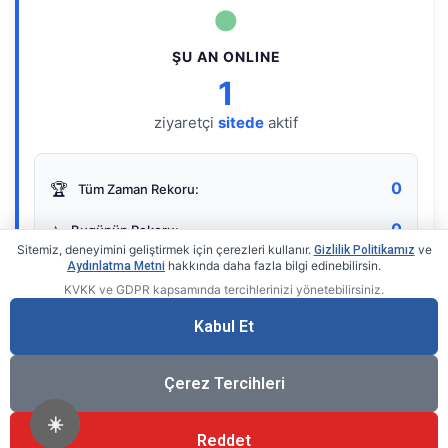
●
ŞU AN ONLINE
1
ziyaretçi
sitede
aktif
0
🏆
Tüm Zaman Rekoru:
0
⭐
Bugünün Rekoru:
Sitemiz, deneyimini geliştirmek için çerezleri kullanır.
ve
Gizlilik Politikamız
hakkında daha fazla bilgi edinebilirsin.
Aydınlatma Metni
KVKK ve GDPR kapsamında tercihlerinizi yönetebilirsiniz.
Live Online Counter
• by KerimUsta
Gerçek zamanlı sayaç
Kabul Et
Çerez Tercihleri
☀️
Reddet