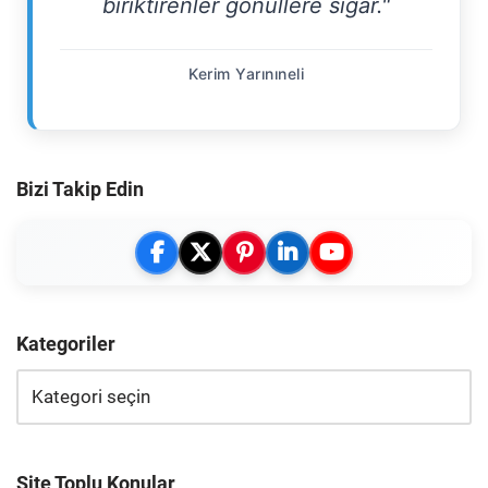
biriktirenler gönüllere sığar."
Kerim Yarınıneli
Bizi Takip Edin
Kategoriler
Site Toplu Konular