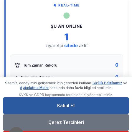
🔄 REAL-TIME
●
ŞU AN ONLINE
1
ziyaretçi
sitede
aktif
0
🏆
Tüm Zaman Rekoru:
0
⭐
Bugünün Rekoru:
Sitemiz, deneyimini geliştirmek için çerezleri kullanır.
ve
Gizlilik Politikamız
hakkında daha fazla bilgi edinebilirsin.
Aydınlatma Metni
KVKK ve GDPR kapsamında tercihlerinizi yönetebilirsiniz.
Live Online Counter
• by KerimUsta
Gerçek zamanlı sayaç
Kabul Et
Çerez Tercihleri