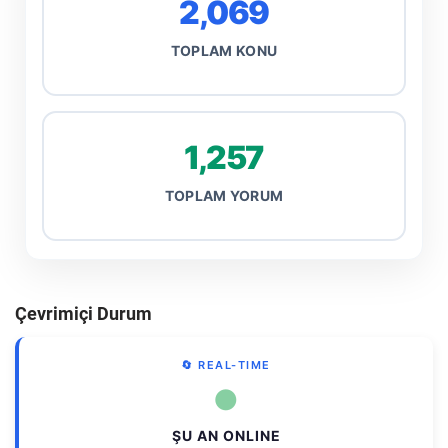
2,069
TOPLAM KONU
1,257
TOPLAM YORUM
Çevrimiçi Durum
🔄 REAL-TIME
●
ŞU AN ONLINE