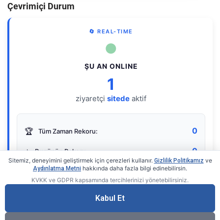
Çevrimiçi Durum
🔄 REAL-TIME
●
ŞU AN ONLINE
1
ziyaretçi
sitede
aktif
0
🏆
Tüm Zaman Rekoru:
0
⭐
Bugünün Rekoru:
Sitemiz, deneyimini geliştirmek için çerezleri kullanır.
ve
Gizlilik Politikamız
hakkında daha fazla bilgi edinebilirsin.
Aydınlatma Metni
KVKK ve GDPR kapsamında tercihlerinizi yönetebilirsiniz.
Live Online Counter
• by KerimUsta
Gerçek zamanlı sayaç
Kabul Et