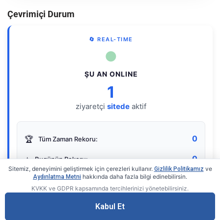
Çevrimiçi Durum
🔄 REAL-TIME
●
ŞU AN ONLINE
1
ziyaretçi
sitede
aktif
0
🏆
Tüm Zaman Rekoru:
0
⭐
Bugünün Rekoru:
Sitemiz, deneyimini geliştirmek için çerezleri kullanır.
ve
Gizlilik Politikamız
hakkında daha fazla bilgi edinebilirsin.
Aydınlatma Metni
KVKK ve GDPR kapsamında tercihlerinizi yönetebilirsiniz.
Live Online Counter
• by KerimUsta
Gerçek zamanlı sayaç
Kabul Et