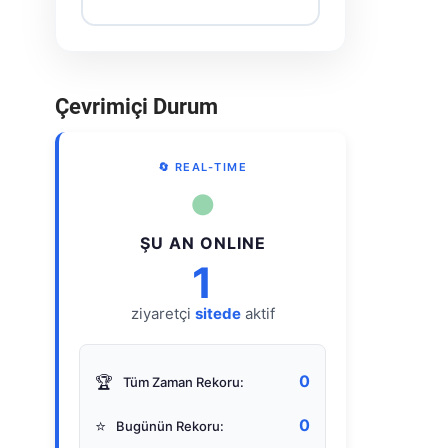
Çevrimiçi Durum
🔄 REAL-TIME
●
ŞU AN ONLINE
1
ziyaretçi
sitede
aktif
0
🏆
Tüm Zaman Rekoru:
0
⭐
Bugünün Rekoru: