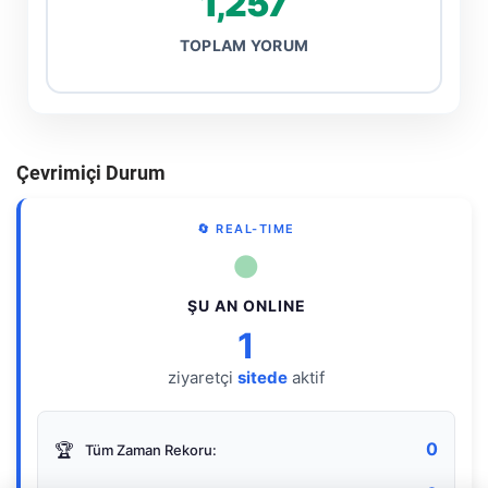
1,257
TOPLAM YORUM
Çevrimiçi Durum
🔄 REAL-TIME
●
ŞU AN ONLINE
1
ziyaretçi
sitede
aktif
0
🏆
Tüm Zaman Rekoru: