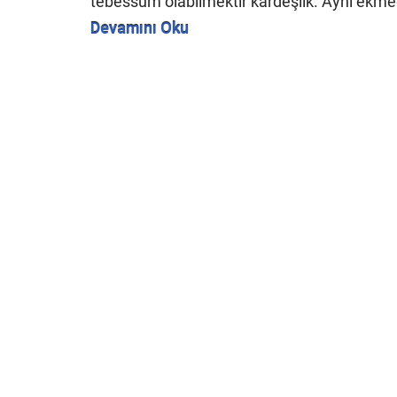
tebessüm olabilmektir kardeşlik. Aynı ekmeğ
Devamını Oku