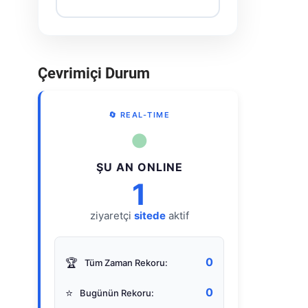
Çevrimiçi Durum
🔄 REAL-TIME
●
ŞU AN ONLINE
1
ziyaretçi
sitede
aktif
0
🏆
Tüm Zaman Rekoru:
0
⭐
Bugünün Rekoru: