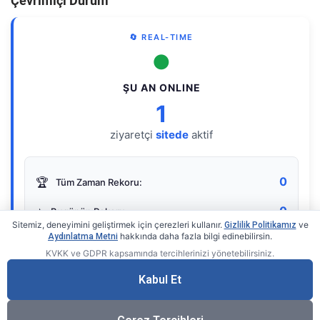
Çevrimiçi Durum
🔄 REAL-TIME
●
ŞU AN ONLINE
1
ziyaretçi
sitede
aktif
0
🏆
Tüm Zaman Rekoru:
0
⭐
Bugünün Rekoru:
Sitemiz, deneyimini geliştirmek için çerezleri kullanır.
ve
Gizlilik Politikamız
hakkında daha fazla bilgi edinebilirsin.
Aydınlatma Metni
KVKK ve GDPR kapsamında tercihlerinizi yönetebilirsiniz.
Live Online Counter
• by KerimUsta
Gerçek zamanlı sayaç
Kabul Et