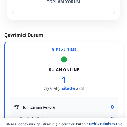
TOPLAM YORUM
Çevrimiçi Durum
🔄 REAL-TIME
●
ŞU AN ONLINE
1
ziyaretçi
sitede
aktif
0
🏆
Tüm Zaman Rekoru:
0
⭐
Bugünün Rekoru:
Sitemiz, deneyimini geliştirmek için çerezleri kullanır.
ve
Gizlilik Politikamız