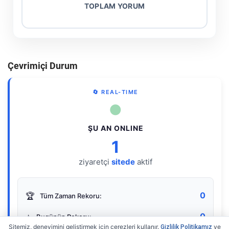
TOPLAM YORUM
Çevrimiçi Durum
🔄 REAL-TIME
●
ŞU AN ONLINE
1
ziyaretçi
sitede
aktif
0
🏆
Tüm Zaman Rekoru:
0
⭐
Bugünün Rekoru:
Sitemiz, deneyimini geliştirmek için çerezleri kullanır.
ve
Gizlilik Politikamız