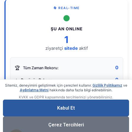
🔄 REAL-TIME
●
ŞU AN ONLINE
1
ziyaretçi
sitede
aktif
0
🏆
Tüm Zaman Rekoru:
0
⭐
Bugünün Rekoru:
Sitemiz, deneyimini geliştirmek için çerezleri kullanır.
ve
Gizlilik Politikamız
hakkında daha fazla bilgi edinebilirsin.
Aydınlatma Metni
KVKK ve GDPR kapsamında tercihlerinizi yönetebilirsiniz.
Live Online Counter
• by KerimUsta
Gerçek zamanlı sayaç
Kabul Et
Çerez Tercihleri