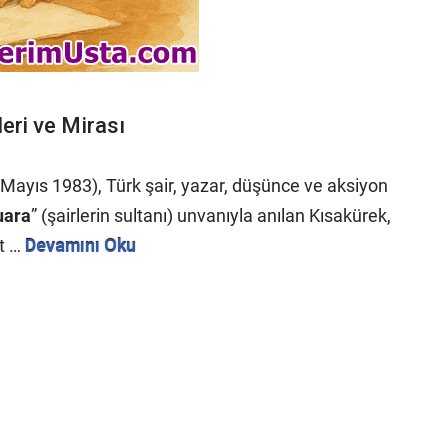
leri ve Mirası
ayıs 1983), Türk şair, yazar, düşünce ve aksiyon
uara
” (şairlerin sultanı) unvanıyla anılan Kısakürek,
et …
Devamını Oku