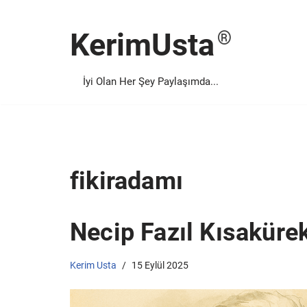
KerimUsta
İçeriğe
geç
İyi Olan Her Şey Paylaşımda...
fikiradamı
Necip Fazıl Kısakürek
Kerim Usta
15 Eylül 2025