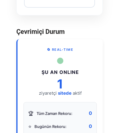
Çevrimiçi Durum
🔄 REAL-TIME
●
ŞU AN ONLINE
1
ziyaretçi
sitede
aktif
0
🏆
Tüm Zaman Rekoru:
0
⭐
Bugünün Rekoru: